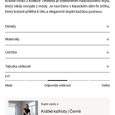
Krátké tričko z kolekce Timeless je ztělesněním nadčasového stylu,
který nikdy nevyjde z módy. Je navrženo v klasickém slim-fit střihu,
který krásně přiléhá k tělu a elegantně doplní každou postavu.
Detaily
Materiály
Údržba
Tabulka velikostí
FIT
Malé
Odpovídá velikosti
Velké
Kupte spolu s
Krátké kalhoty | Černé