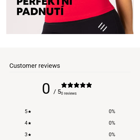
Customer reviews
0
/ 5
0 reviews
5
0
%
4
0
%
3
0
%