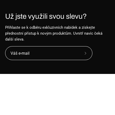
Už jste využili svou slevu?
Přihlaste se k odběru exkluzivních nabídek a získejte
přednostní přístup k novým produktům. Uvnitř navíc čeká
další sleva.
Přihlaste
se
k
odběru
našich
novinek