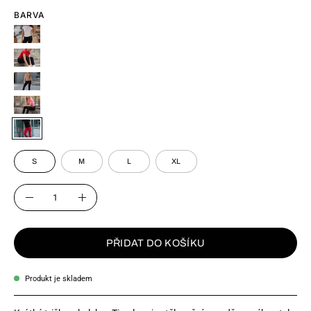
BARVA
SIZE
S
M
L
XL
MNOŽSTVÍ
Množství
Snížit
Zvýšit
množství
množství
PŘIDAT DO KOŠÍKU
Produkt je skladem